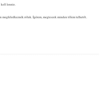
 kell lennie.
án megfeledkeznék róluk. Ígérem, megteszek minden tőlem telhetőt.