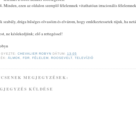
Minden, ezen az oldalon szereplő félelemnek vitathatóan irracionális félelemnek
ok szabály, drága hűséges olvasóim és elvárom, hogy emlékeztessetek rájuk, ha net
st, ne késlekedjünk; elő a rettegéssel!
Robyn
EGYEZTE:
CHEVALIER ROBYN
DÁTUM:
13:05
KÉK:
ÁLMOK
,
FDR
,
FÉLELEM
,
ROOSEVELT
,
TELEVÍZIÓ
NCSENEK MEGJEGYZÉSEK:
GJEGYZÉS KÜLDÉSE