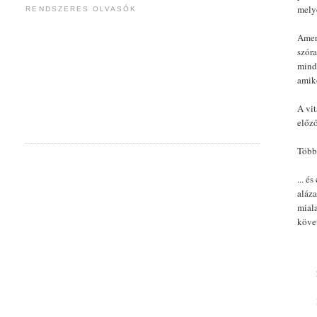
melye
RENDSZERES OLVASÓK
Ameri
szóra
minde
amik
A vi
előz
Több
... é
aláz
miala
köve