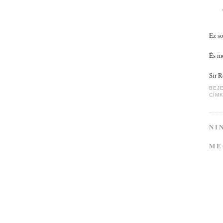
Ez s
És mo
Sir 
BEJ
CÍM
NI
ME