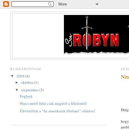
BLOGARCHÍVUM
200
Nin
2009
(4)
▼
október
(1)
►
szeptember
(3)
▼
Foglyok
Nincs mitől félni csak magától a félelemtől
Drág
Üdvözöllek a “Az amerikaiak félelmei” oldalon!
hogy
prob