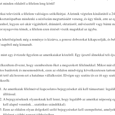
t minden oldalról a félelem leng körül!
kai televíziók a félelem valóságos szökőkútjai. A krimik végtelen kínálatától a 24
koztatóiparban mindenki a nézőszám megtartásáért verseng, és úgy tűnik, erre az e
nhol, legyen szó akár vígjátékról, drámáról, oktatásról, művészetről vagy bármi m
or nyugovóra térnek, a félelem ezen érzését viszik magukkal az ágyba.
ta lehetőségének még a reménye is kizárva, a gonosz dobozokat kikapcsolják, és beb
ő napiból még kimaradt.
 mint egy évtizede figyelem az amerikaiakat közelről. Egy ijesztő álmokkal teli é
s elkezdtem élvezni, hogy szembesítem őket a megszokott félelmekkel. Mikor már ele
atos barátotok és mesemondótok, ezen az oldalon mindvégig következetesen tarto
tt tető alá hozom ezt a hatalmas vállalkozást. Elvégre egy szatíra (és ez itt egy sza
tkezők:
Az amerikaiak félelmeivel kapcsolatos bejegyzéseket alá kell támasztani: legalá
állítással.
A bejegyzéseknek olyanoknak kell lenni, hogy legalább az amerikai népesség e
kell alapul vennünk…szatirikus szándékkal).
Ezen az oldalon olyan dolgokról szóló bejegyzéseket kell szerepeltetni, amelye
félelmet a többi nemzet többségében.