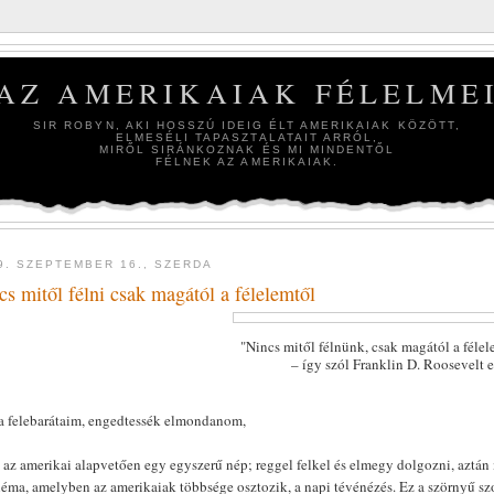
AZ AMERIKAIAK FÉLELME
SIR ROBYN, AKI HOSSZÚ IDEIG ÉLT AMERIKAIAK KÖZÖTT,
ELMESÉLI TAPASZTALATAIT ARRÓL,
MIRŐL SIRÁNKOZNAK ÉS MI MINDENTŐL
FÉLNEK AZ AMERIKAIAK.
9. SZEPTEMBER 16., SZERDA
cs mitől félni csak magától a félelemtől
"Nincs mitől félnünk, csak magától a féle
– így szól Franklin D. Roosevelt 
a felebarátaim, engedtessék elmondanom,
 az amerikai alapvetően egy egyszerű nép; reggel felkel és elmegy dolgozni, aztán 
léma, amelyben az amerikaiak többsége osztozik, a napi tévénézés. Ez a szörnyű 