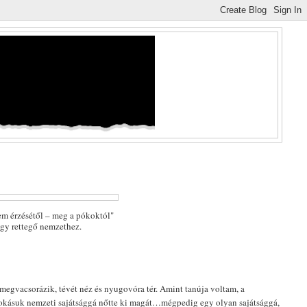
I
lem érzésétől – meg a pókoktól"
egy rettegő nemzethez.
megvacsorázik, tévét néz és nyugovóra tér. Amint tanúja voltam, a
szokásuk nemzeti sajátsággá nőtte ki magát…mégpedig egy olyan sajátsággá,