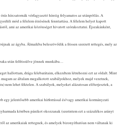
 órás hírcsatornák vérfagyasztó híreiig folyamatos az utánpótlás. A
gyedüli mód a félelem érzésének fenntartása. A félelem helyet kapott
ásról, ami az amerikai közönséget hivatott szórakoztatni. Éjszakánként,
újnak az ágyba. Álmaikba beleszövődik a frissen szerzett rettegés, mely az
jszaka után felfrissülve jönnek munkába…
get hallottam, drága felebarátaim, elkezdtem létrehozni ezt az oldalt. Mint
m magam az általam megalkotott szabályokhoz, melyek majd vezetnek,
tíra) nem lehet féktelen. A szabályok, melyeket alázatosan előterjesztek, a
bb egy jelentősebb amerikai hírforrással és/vagy amerikai kormányzati
gyharmada körében pánikot okozzanak (szerintem ezt a százalékos arányt
ktől az amerikaiak rettegnek, és amelyek bizonyíthatóan nem váltanak ki